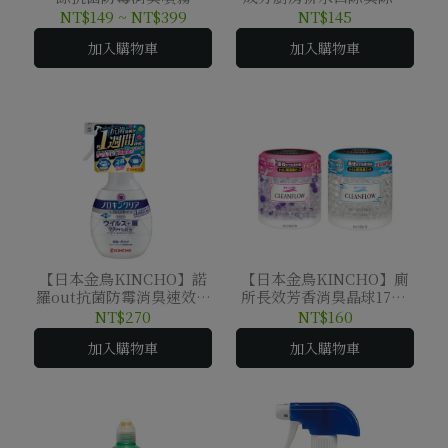
200ml
洗淨劑300ML
NT$149
~
NT$399
NT$145
加入購物車
加入購物車
【日本金鳥KINCHO】諾
【日本金鳥KINCHO】廁
羅out抗菌防霉消臭速效噴
所長效芳香消臭晶球170g
霧300ML
無香/花朶皂香
NT$270
NT$160
加入購物車
加入購物車