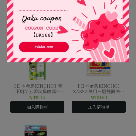
成分浴室排水口除臭除菌
間消臭芳香液180天-無香
洗淨劑400ML
400ML
NT$220
NT$239
加入購物車
加入購物車
【日本金鳥KINCHO】噴
【日本金鳥KINCHO】
一下廁所芳香消臭噴霧200
SASSA萬用三層雙面擦拭
回 柑橘果香
巾10枚入
NT$251
NT$160
加入購物車
加入購物車